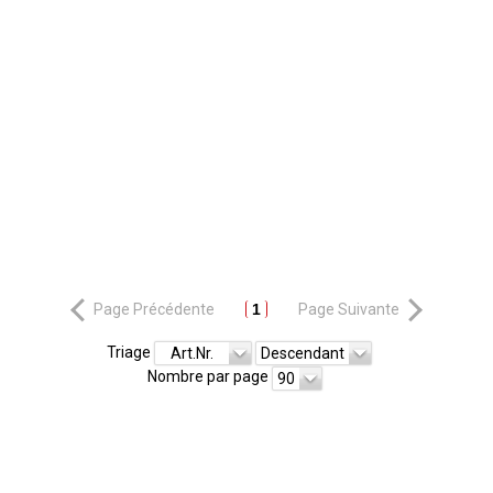
Page Précédente
1
Page Suivante
Triage
Art.Nr.
Descendant
Nombre par page
90