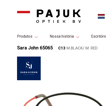
Produtos
Nossa história
Escritóri
Sara John 65065
C13
M.BLACK/ M. RED