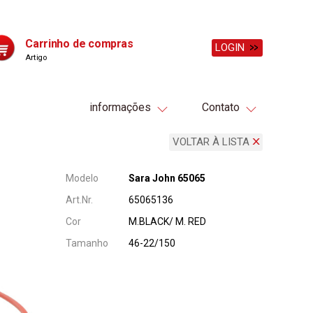
Carrinho de compras
LOGIN
Artigo
informações
Contato
VOLTAR À LISTA
Modelo
Sara John 65065
Art.Nr.
65065136
Cor
M.BLACK/ M. RED
Tamanho
46-22/150