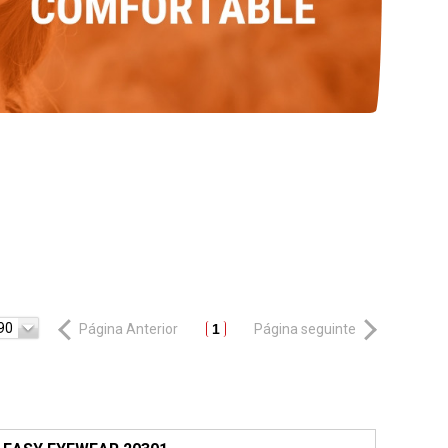
90
Página Anterior
1
Página seguinte