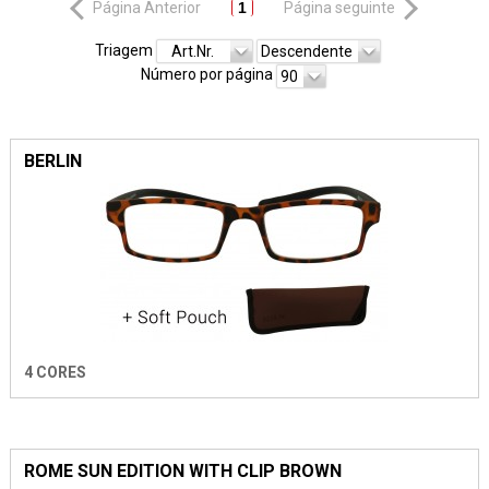
Página Anterior
1
Página seguinte
Triagem
Art.Nr.
Descendente
Número por página
90
BERLIN
4 CORES
ROME SUN EDITION WITH CLIP BROWN