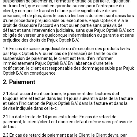
suspension de paiements, fermeture totale ou partielle, liquidation
ou transfert, que ce soit en garantie ou non pour l'entreprise du
client, y compris le transfert d'une partie significative de ses
créances, et de plus, dans le cas où les biens du client sont saisis lors
d'une procédure préjudiciable ou exécutoire, Pajuk Optiek B.V. a le
droit de dissoudre l'accord en tout ou en partie sans préavis de
défaut et sans intervention judiciaire, sans que Pajuk Optiek B.V. soit
obligée de verser une quelconque indemnisation ou garantie et sans
préjudice des droits de Pajuk Optiek B.V.
1.6 En cas de saisie préjudiciable ou d'exécution des produits livrés
par Pajuk Optiek B.V. ou en cas de (menace) de faillite ou de
suspension de paiements, le client est tenu d'en informer
immédiatement Pajuk Optiek B.V. En l'absence d'une telle
notification, le client est responsable des dommages subis par Pajuk
Optiek B.V. en conséquence.
2. Paiement
2.1 Sauf accord écrit contraire, le paiement des factures doit
toujours être effectué dans les 14 jours suivant la date de la facture
et selon l'indication de Pajuk Optiek B.V. dans la facture et dans la
devise indiquée dans celle-ci.
2.2 La date limite de 14 jours est stricte. En cas de retard de
paiement, le client/client est donc en défaut même sans préavis de
défaut.
2.3 En cas de retard de paiement par le Client, le Client devra, par