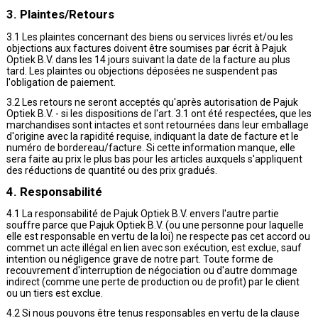
3. Plaintes/Retours
3.1 Les plaintes concernant des biens ou services livrés et/ou les
objections aux factures doivent être soumises par écrit à Pajuk
Optiek B.V. dans les 14 jours suivant la date de la facture au plus
tard. Les plaintes ou objections déposées ne suspendent pas
l'obligation de paiement.
3.2 Les retours ne seront acceptés qu'après autorisation de Pajuk
Optiek B.V. - si les dispositions de l'art. 3.1 ont été respectées, que les
marchandises sont intactes et sont retournées dans leur emballage
d'origine avec la rapidité requise, indiquant la date de facture et le
numéro de bordereau/facture. Si cette information manque, elle
sera faite au prix le plus bas pour les articles auxquels s'appliquent
des réductions de quantité ou des prix gradués.
4. Responsabilité
4.1 La responsabilité de Pajuk Optiek B.V. envers l'autre partie
souffre parce que Pajuk Optiek B.V. (ou une personne pour laquelle
elle est responsable en vertu de la loi) ne respecte pas cet accord ou
commet un acte illégal en lien avec son exécution, est exclue, sauf
intention ou négligence grave de notre part. Toute forme de
recouvrement d'interruption de négociation ou d'autre dommage
indirect (comme une perte de production ou de profit) par le client
ou un tiers est exclue.
4.2 Si nous pouvons être tenus responsables en vertu de la clause