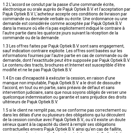
1.2 L'accord se conclut par la passe d'une commande écrite,
électronique ou orale auprès de Pajuk Optiek B.V. et l'acceptation par
Pajuk Optiek B.V. L'acheteur accepte ces conditions de livraison par
commande ou demande verbale ou écrite. Une ordonnance ou une
demande est considérée comme acceptée par Pajuk Optiek B.V.
dans la mesure où elle n'a pas explicitement indiqué le contraire à
l'autre partie dans les quatorze jours suivant la réception de la
commande ou de la demande.
1.3 Les offres faites par Pajuk Optiek B.V. sont sans engagement,
sauf indication contraire explicite. Les offres sont basées sur les
informations fournies par l'autre partie en cas de commande ou de
demande, dont l'exactitude peut être supposée par Pajuk Optiek B.V.
Le contenu des tracts, brochures et Internet est susceptible d'être
modifié et ne lie pas Pajuk Optiek B.V.
1.4 En cas d'incapacité à exécuter la cession, en raison d'une
manque non imputable, Pajuk Optiek B.V. a le droit de dissoudre
l'accord, en tout ou en partie, sans préavis de défaut et sans
intervention judiciaire, sans que nous soyons obligés de verser une
quelconque indemnisation ou garantie et sans préjudice des droits
ultérieurs de Pajuk Optiek B.V.
1.5 si le client ne remplit pas, ne se conforme pas correctement ou
dans les délais d'une ou plusieurs des obligations qui lui découlent
de la cession conclue avec Pajuk Optiek B.V., ou s'il existe un doute
sérieux quant à la capacité du client à remplir ses obligations
contractuelles envers Pajuk Optiek B.V. ainsi qu'en cas de faillite,