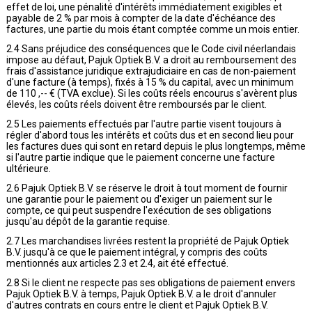
effet de loi, une pénalité d'intérêts immédiatement exigibles et
payable de 2 % par mois à compter de la date d'échéance des
factures, une partie du mois étant comptée comme un mois entier.
2.4 Sans préjudice des conséquences que le Code civil néerlandais
impose au défaut, Pajuk Optiek B.V. a droit au remboursement des
frais d'assistance juridique extrajudiciaire en cas de non-paiement
d'une facture (à temps), fixés à 15 % du capital, avec un minimum
de 110 ,-- € (TVA exclue). Si les coûts réels encourus s'avèrent plus
élevés, les coûts réels doivent être remboursés par le client.
2.5 Les paiements effectués par l'autre partie visent toujours à
régler d'abord tous les intérêts et coûts dus et en second lieu pour
les factures dues qui sont en retard depuis le plus longtemps, même
si l'autre partie indique que le paiement concerne une facture
ultérieure.
2.6 Pajuk Optiek B.V. se réserve le droit à tout moment de fournir
une garantie pour le paiement ou d'exiger un paiement sur le
compte, ce qui peut suspendre l'exécution de ses obligations
jusqu'au dépôt de la garantie requise.
2.7 Les marchandises livrées restent la propriété de Pajuk Optiek
B.V. jusqu'à ce que le paiement intégral, y compris des coûts
mentionnés aux articles 2.3 et 2.4, ait été effectué.
2.8 Si le client ne respecte pas ses obligations de paiement envers
Pajuk Optiek B.V. à temps, Pajuk Optiek B.V. a le droit d'annuler
d'autres contrats en cours entre le client et Pajuk Optiek B.V.