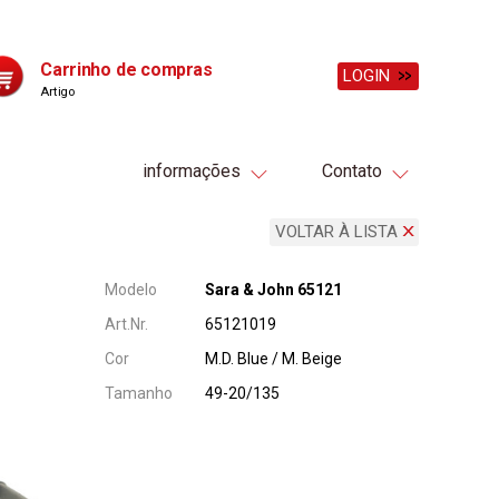
Carrinho de compras
LOGIN
Artigo
informações
Contato
VOLTAR À LISTA
Modelo
Sara & John 65121
Art.Nr.
65121019
Cor
M.D. Blue / M. Beige
Tamanho
49-20/135