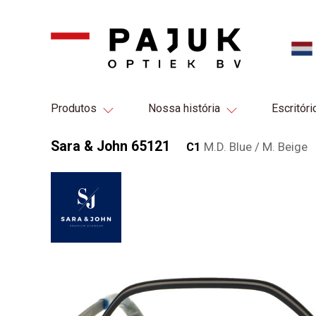
Produtos
Nossa história
Escritóri
Sara & John 65121
C1
M.D. Blue / M. Beige