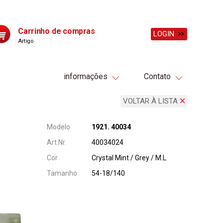
Carrinho de compras
LOGIN
Artigo
informações
Contato
VOLTAR À LISTA
Modelo
1921. 40034
Art.Nr.
40034024
Cor
Crystal Mint / Grey / M.L
Tamanho
54-18/140