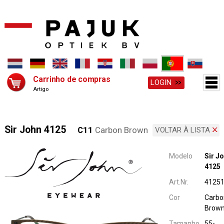
Carrinho de compras
LOGIN
Artigo
Sir John 4125
C11
Carbon Brown
VOLTAR À LISTA
Modelo
Sir J
4125
Art.Nr.
4125
Cor
Carbo
Brow
Tamanho
55-