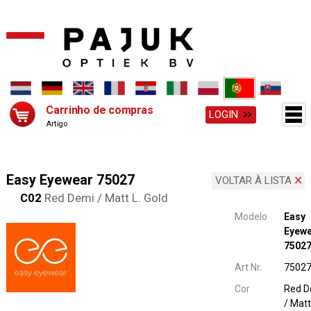
Carrinho de compras
LOGIN
Artigo
Easy Eyewear 75027
VOLTAR À LISTA
C02
Red Demi / Matt L. Gold
Modelo
Easy
Eyew
7502
Art.Nr.
7502
Cor
Red D
/ Matt