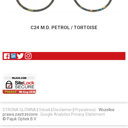
C24 M.D. PETROL / TORTOISE
STRONA GŁÓWNA
|
Odcisk
|
Disclaimer
|
Prywatność
· Wszelkie
prawa zastrzeżone ·
Google Analytics Privacy Statement
© Pajuk Optiek B.V.