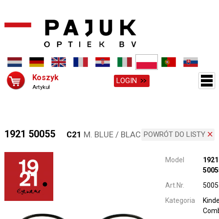
Koszyk
LOGIN
Artykuł
1921 50055
C21
M. BLUE / BLACK
POWRÓT DO LISTY
Model
1921
5005
Art.Nr.
5005
Kategoria
Kinde
Comb