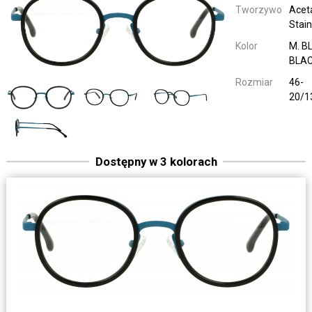
Tworzywo
Acet
Stain
Kolor
M. B
BLA
Rozmiar
46-
20/1
Dostępny w 3 kolorach
1921 500
Kinderbril C
Acetate / 
M.L. GREEN / GREY H
46-20/
1921 500
Kinderbril C
Acetate / 
M.D. PETROL
46-20/