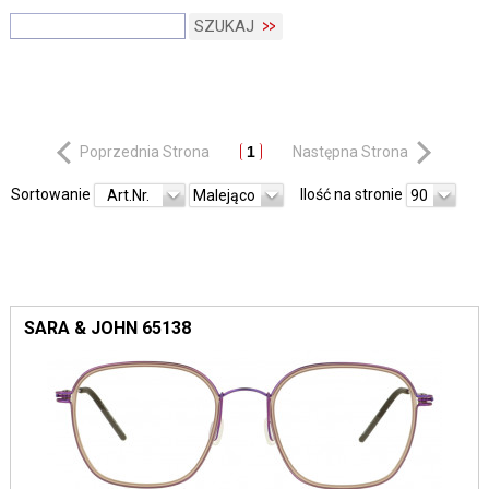
SZUKAJ
Poprzednia Strona
1
Następna Strona
Sortowanie
Ilość na stronie
Art.Nr.
Malejąco
90
SARA & JOHN 65138