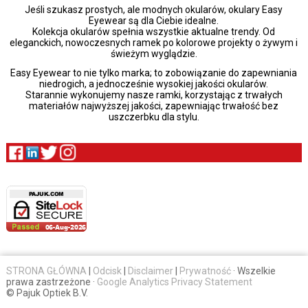
Jeśli szukasz prostych, ale modnych okularów, okulary Easy
Eyewear są dla Ciebie idealne.
Kolekcja okularów spełnia wszystkie aktualne trendy. Od
eleganckich, nowoczesnych ramek po kolorowe projekty o żywym i
świeżym wyglądzie.
Easy Eyewear to nie tylko marka; to zobowiązanie do zapewniania
niedrogich, a jednocześnie wysokiej jakości okularów.
Starannie wykonujemy nasze ramki, korzystając z trwałych
materiałów najwyższej jakości, zapewniając trwałość bez
uszczerbku dla stylu.
STRONA GŁÓWNA
|
Odcisk
|
Disclaimer
|
Prywatność
· Wszelkie
prawa zastrzeżone ·
Google Analytics Privacy Statement
© Pajuk Optiek B.V.