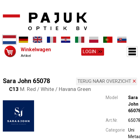
Winkelwagen
LOGIN
Artikel
Sara John 65078
TERUG NAAR OVERZICHT
C13
M. Red / White / Havana Green
Model
Sara
John
6507
Art.Nr.
6507
Categorie
Uni
Metaa