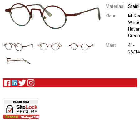
Materiaal
Stain
Kleur
M. Re
White
Hava
Green
Maat
41-
26/1