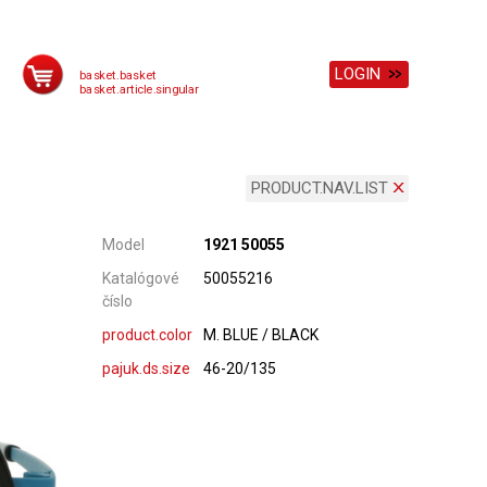
LOGIN
basket.basket
basket.article.singular
PRODUCT.NAV.LIST
Model
1921 50055
Katalógové
50055216
číslo
product.color
M. BLUE / BLACK
pajuk.ds.size
46-20/135