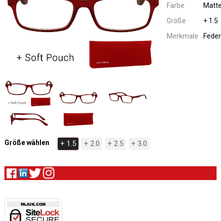
Farbe
Matte
Größe
+ 1.5
Merkmale
Feder
Größe wählen
+ 1.5
+ 2.0
+ 2.5
+ 3.0