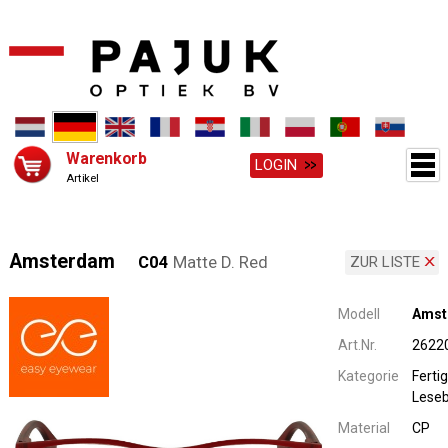
Warenkorb
LOGIN
Artikel
Amsterdam
C04
Matte D. Red
ZUR LISTE
Modell
Amst
Art.Nr.
2622
Kategorie
Fertig
Leseb
Material
CP