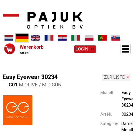
Warenkorb
LOGIN
Artikel
Easy Eyewear 30234
ZUR LISTE
C01
M.OLIVE / M.D.GUN
Modell
Easy
Eyew
3023
Art.Nr.
3023
Kategorie
Dame
Metall