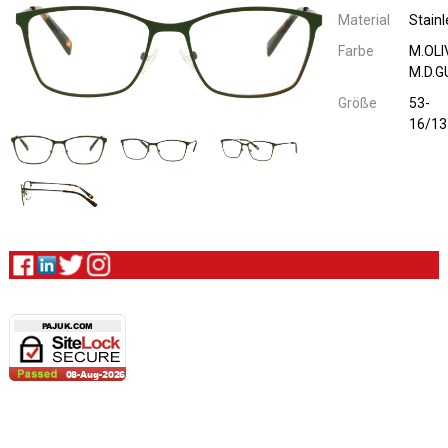
Material
Stainl
Farbe
M.OLI
M.D.G
Größe
53-
16/13